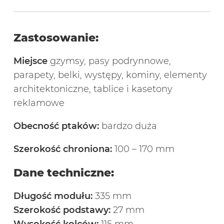
Zastosowanie:
Miejsce
gzymsy, pasy podrynnowe,
parapety, belki, występy, kominy, elementy
architektoniczne, tablice i kasetony
reklamowe
Obecność ptaków:
bardzo duża
Szerokość chroniona:
100 – 170 mm
Dane techniczne:
Długość modułu:
335 mm
Szerokość podstawy:
27 mm
Wysokość kolców:
115 mm