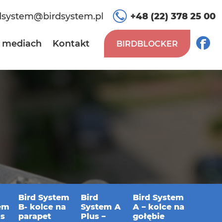
dsystem@birdsystem.pl
+48 (22) 378 25 00
 mediach
Kontakt
BIRDBLOCKER
Bird System
Bird
Bird System
em
B- kolce na
System A
A – kolce na
us
parapet
Plus –
gołębie