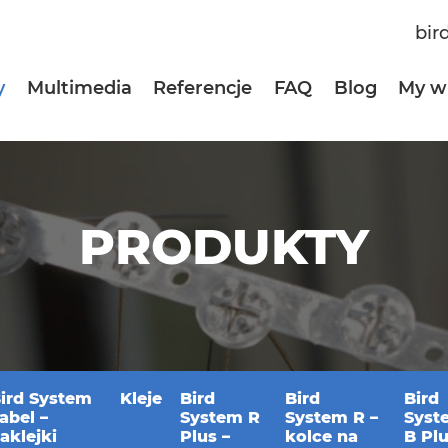
bir
y
Multimedia
Referencje
FAQ
Blog
My w
PRODUKTY
ird System
Kleje
Bird
Bird
Bird
abel –
System R
System R –
Syst
aklejki
Plus –
kolce na
B Pl