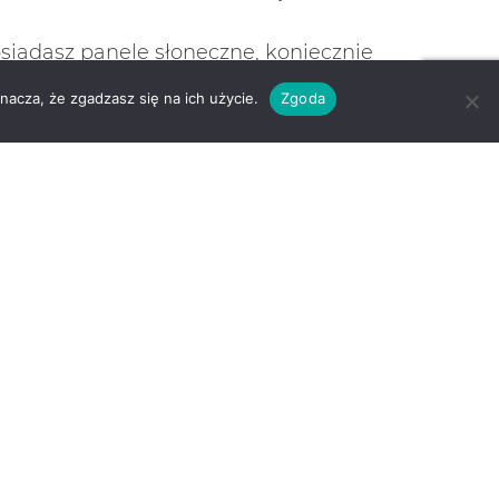
siadasz panele słoneczne, koniecznie
nacza, że zgadzasz się na ich użycie.
Zgoda