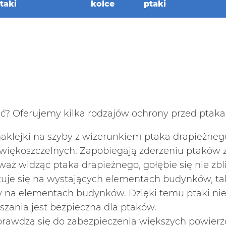
taki
kolce
ptaki
ć? Oferujemy kilka rodzajów ochrony przed ptaka
e naklejki na szyby z wizerunkiem ptaka drapieżne
iękoszczelnych. Zapobiegają zderzeniu ptaków z
ż widząc ptaka drapieżnego, gołębie się nie zbli
tuje się na wystających elementach budynków, tak
na elementach budynków. Dzięki temu ptaki nie z
aszania jest bezpieczna dla ptaków.
e sprawdzą się do zabezpieczenia większych powie