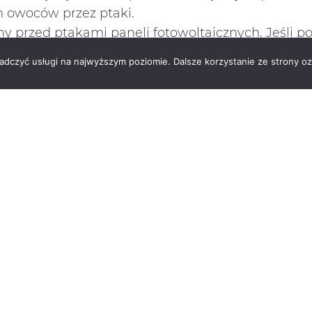
 owoców przez ptaki.
przed ptakami paneli fotowoltaicznych. Jeśli po
iadczyć usługi na najwyższym poziomie. Dalsze korzystanie ze strony oz
ie przed ptakami wybrać, skontaktuj się z nami.