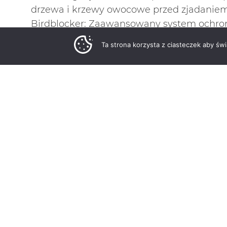
drzewa i krzewy owocowe przed zjadaniem
Birdblocker: Zaawansowany system ochrony 
zapoznaj się z naszą ofertą
Ta strona korzysta z ciasteczek aby św
Jeśli nadal wahasz się, jakie zabezpieczen