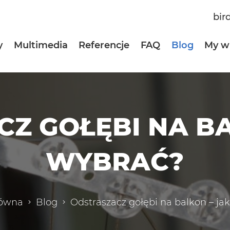
bir
y
Multimedia
Referencje
FAQ
Blog
My w
Z GOŁĘBI NA BA
WYBRAĆ?
łówna
Blog
Odstraszacz gołębi na balkon – ja