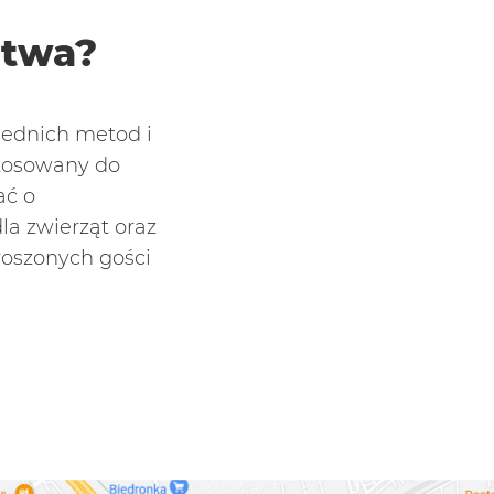
stwa?
ednich metod i
tosowany do
ać o
la zwierząt oraz
roszonych gości