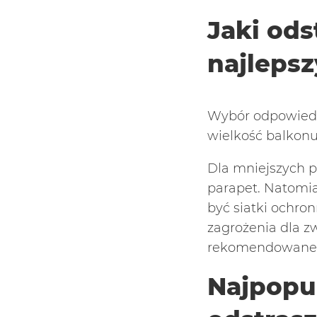
Jaki ods
najlepsz
Wybór odpowiedni
wielkość balkonu
Dla mniejszych pr
parapet. Natomi
być siatki ochro
zagrożenia dla z
rekomendowane 
Najpopul