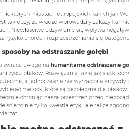
wno tymi przesiadującymi na parapetach, jak i tym
 niektórych miastach europejskich, takich jak We
est tak duży, że władze wprowadziły zakazy karm
ach. Niewłaściwe odżywianie się wpływa negatyw
sza ryzyko chorób i rozprzestrzeniania się patoge
sposoby na odstraszanie gołębi
ób zwraca uwagę na
humanitarne odstraszanie go
ani życiu ptaków. Rozwiązania takie jak siatki oc
uteczne, a jednocześnie nie wyrządzają krzywdy 
wybierać metody, które są bezpieczne dla ptaków 
tecznie chroniąc naszą przestrzeń przed niepożą
jście to nie tylko kwestia etyki, ale także zgodn
ierząt.