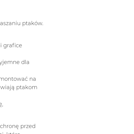
raszaniu ptaków.
i grafice
zyjemne dla
zamontować na
liwiają ptakom
ę,
ochronę przed