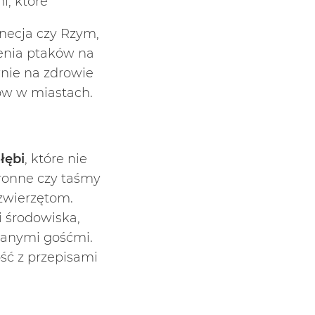
i, które
necja czy Rzym,
ienia ptaków na
nie na zdrowie
nów w miastach.
łębi
, które nie
hronne czy taśmy
zwierzętom.
i środowiska,
danymi gośćmi.
ość z przepisami