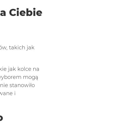
a Ciebie
w, takich jak
kie jak kolce na
m wyborem mogą
nie stanowiło
wane i
o