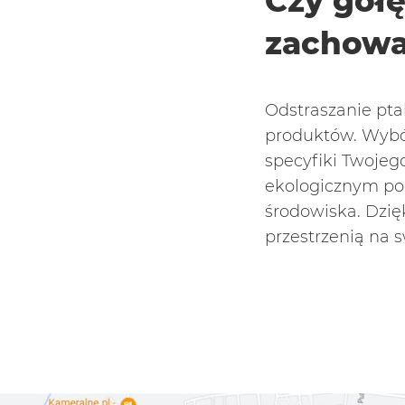
Czy goł
zachowa
Odstraszanie pt
produktów. Wybó
specyfiki Twojeg
ekologicznym pod
środowiska. Dzię
przestrzenią na 