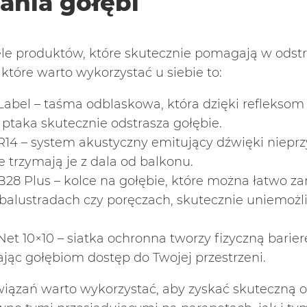
ania gołębi
ele produktów, które skutecznie pomagają w odst
które warto wykorzystać u siebie to:
Label
– taśma odblaskowa, która dzięki refleksom 
ptaka skutecznie odstrasza gołębie.
R14
– system akustyczny emitujący dźwięki niepr
e trzymają je z dala od balkonu.
B28 Plus
– kolce na gołębie, które można łatwo 
balustradach czy poręczach, skutecznie uniemoż
Net 10×10
– siatka ochronna tworzy fizyczną barier
jąc gołębiom dostęp do Twojej przestrzeni.
wiązań warto wykorzystać, aby zyskać skuteczną 