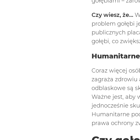
gołębiami – zaró
Czy wiesz, że…
W
problem gołębi j
publicznych plac
gołębi, co zwięk
Humanitarne 
Coraz więcej os
zagraża zdrowiu 
odblaskowe są sk
Ważne jest, aby 
jednocześnie sku
Humanitarne pode
prawa ochrony zw