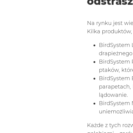
odstrasz
Na rynku jest wi
Kilka produktów, 
BirdSystem 
drapieżnego 
BirdSystem 
ptaków, któr
BirdSystem 
parapetach, 
lądowanie.
BirdSystem 
uniemożliwia
Każde z tych roz